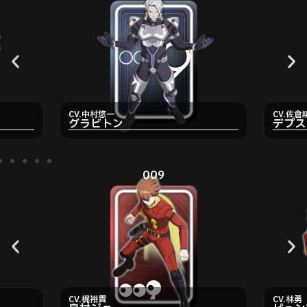
CV.中村悠一
CV.佐倉
グラビトン
デプス
009
CV.梶裕貴
CV.林勇