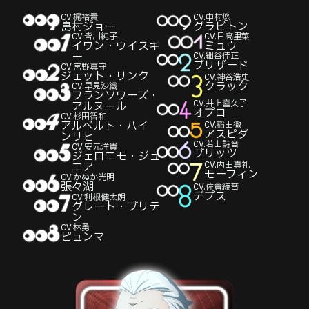
CV.
梶裕貴
CV.
中村悠⼀
島村ジョー
グラビトン
CV.
皆川純子
CV.
日高里菜
イワン・ウイスキ
ミュウ
ー
CV.
細谷佳正
ブリザード
CV.
宮野真守
ジェット・リンク
CV.
神谷浩史
クラック
CV.
早見沙織
フランソワーズ・
CV.
井上喜久子
アルヌール
オプロ
CV.
杉田智和
アルベルト・ハイ
CV.
稲田徹
アスピダ
ンリヒ
CV.
若山詩音
CV.
安元洋貴
ブリッツ
ジェロニモ・ジュ
CV.
内田真礼
ニア
モーフィン
CV.
かぬか光明
張々湖
CV.
佐倉綾音
デプス
CV.
利根健太朗
グレート・ブリテ
ン
CV.
林勇
ピュンマ