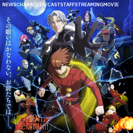
NEWS
CHARACTER/CAST
STAFF
STREAMING
MOVIE