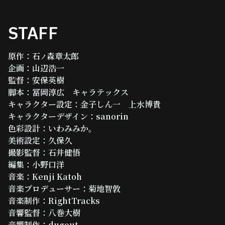
STAFF
原作：石
森章太郎
ノ
企画：山辺浩一
監督：安保英樹
脚本：冨岡淳広 キャラテックス
キャラクター設定：金子しん一 上水博貴
キャラクターデザイン：sanorin
色彩設計：いわみみか。
美術設定：久保久
撮影監督：石井健悟
編集：小野口洋
音楽：Kenji Katoh
音楽プロデューサー：菊地智敦
音楽制作：RightTracks
音響監督：八巻大樹
音響制作：dugout