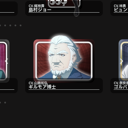
CV.梶裕貴
CV.林勇
島村ジョー
ピュン
CV.山路和弘
CV.奈良
ギルモア博士
ゴルバ