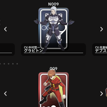
N009
CV.中村悠一
CV.佐倉
グラビトン
デプス
009